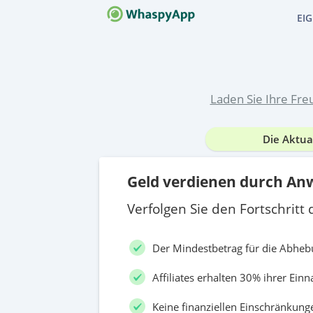
EI
WIE ES 
Neuer S
F.A.Q.
Laden Sie Ihre Fre
Häufig g
Die Aktua
KONTAK
Immer o
Geld verdienen durch A
Verfolgen Sie den Fortschrit
Der Mindestbetrag für die Abhe
Affiliates erhalten 30% ihrer Ei
Keine finanziellen Einschränkunge