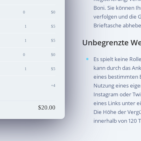
Boni. Sie können I
0
$0
verfolgen und die 
Brieftasche abhebe
1
$5
Unbegrenzte W
1
$5
0
$0
Es spielt keine Rol
kann durch das Ank
1
$5
eines bestimmten 
Nutzung eines eig
+4
Instagram oder Twi
eines Links unter 
$20.00
Die Höhe der Verg
innerhalb von 120