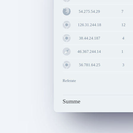
54.275.54.29
7
126.31.244.18
12
38.44.24.187
4
46.367.244.14
1
56.781.64.25
3
Referate
Summe