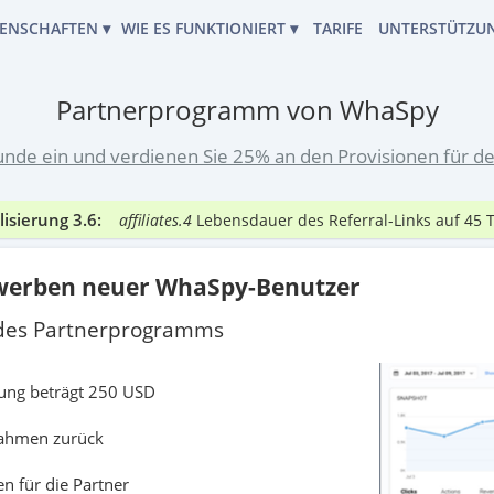
GENSCHAFTEN
▾
WIE ES FUNKTIONIERT ▾
TARIFE
UNTERSTÜTZUN
English
FUNKTIONIERT
HACKING-WERKZEUG
NACHRICHTEN LESEN
Español
Partnerprogramm von WhaSpy
oftware-Typ
中文
EIGENSCHAFTEN
STANDORT DER SPUR
unde ein und verdienen Sie 25% an den Provisionen für d
Français
PASSWORT-WIEDERHERSTELLUNG
BENUTZERHANDBUCH
estellte Fragen
Японский (日本)
KONTAKTLISTE
NUTZUNGSBEDINGUNGEN
lisierung 3.6:
affiliates.4
Lebensdauer des Referral-Links auf 45 
TIEREN SIE UNS
nline und bereit zu antworten
ANGEHÄNGTE DATEIEN
nwerben neuer WhaSpy-Benutzer
ANRUFVERLAUF
t des Partnerprogramms
PARTNERPROGRAMM
bung beträgt 250 USD
BENUTZER-BEWERTUNGEN
nnahmen zurück
n für die Partner