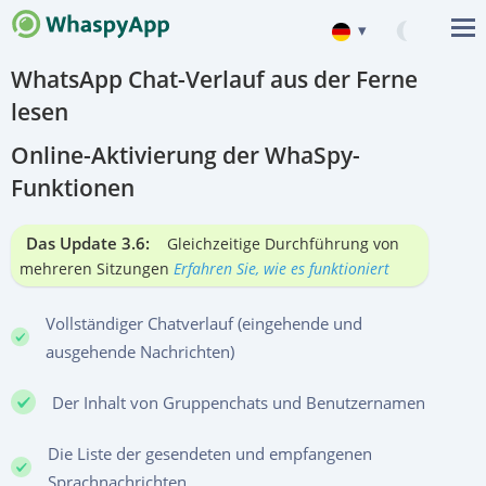
▾
WhatsApp Chat-Verlauf aus der Ferne
English
lesen
Español
Online-Aktivierung der WhaSpy-
中文
Funktionen
Français
Японский (日本)
Das Update 3.6:
Gleichzeitige Durchführung von
mehreren Sitzungen
Erfahren Sie, wie es funktioniert
Vollständiger Chatverlauf (eingehende und
ausgehende Nachrichten)
Der Inhalt von Gruppenchats und Benutzernamen
Die Liste der gesendeten und empfangenen
Sprachnachrichten